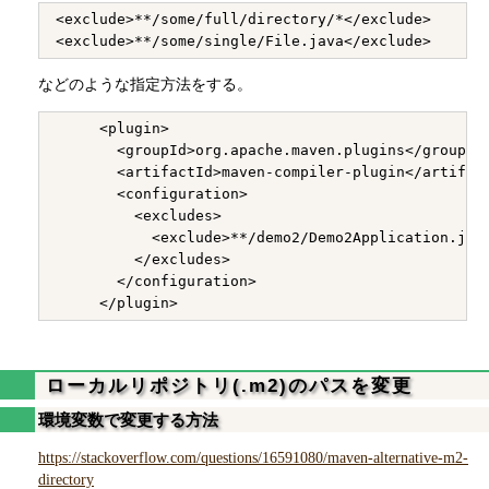
<exclude>**/some/full/directory/*</exclude>

などのような指定方法をする。
     <plugin>

       <groupId>org.apache.maven.plugins</groupId>
       <artifactId>maven-compiler-plugin</artifact
       <configuration>

         <excludes>

           <exclude>**/demo2/Demo2Application.java
         </excludes>

       </configuration>

ローカルリポジトリ(.m2)のパスを変更
環境変数で変更する方法
https://stackoverflow.com/questions/16591080/maven-alternative-m2-
directory