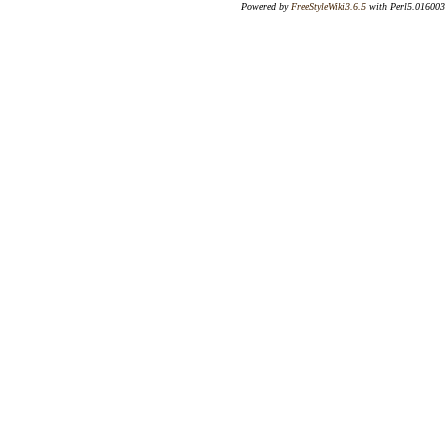
Powered by
FreeStyleWiki3.6.5
with Perl5.016003