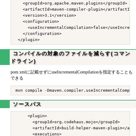
   <groupId>org.apache.maven.plugins</groupId>

   <artifactId>maven-compiler-plugin</artifactId>

   <version>3.1</version>

   <configuration>

     <useIncrementalCompilation>false</useIncremen
   </configuration>

コンパイルの対象のファイルを減らす(コマン
ドライン)
pom.xmlに記載せずにuseIncrementalCompilationを指定することも
できる
ソースパス
     <plugin>

       <groupId>org.codehaus.mojo</groupId>

       <artifactId>build-helper-maven-plugin</arti
       <executions>
