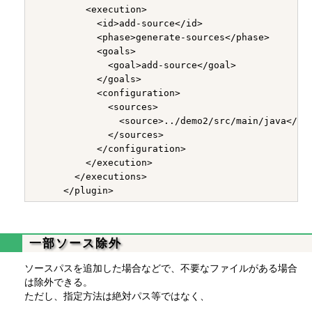
         <execution>

           <id>add-source</id>

           <phase>generate-sources</phase>

           <goals>

             <goal>add-source</goal>

           </goals>

           <configuration>

             <sources>

               <source>../demo2/src/main/java</sou
             </sources>

           </configuration>

         </execution>

       </executions>

一部ソース除外
ソースパスを追加した場合などで、不要なファイルがある場合
は除外できる。
ただし、指定方法は絶対パス等ではなく、