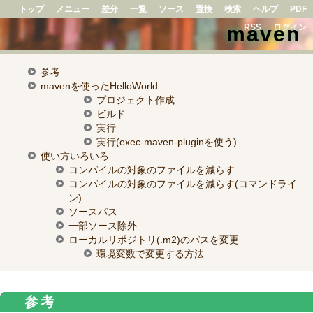
トップ
メニュー
差分
一覧
ソース
置換
検索
ヘルプ
PDF
maven
RSS
ログイン
参考
mavenを使ったHelloWorld
プロジェクト作成
ビルド
実行
実行(exec-maven-pluginを使う)
使い方いろいろ
コンパイルの対象のファイルを減らす
コンパイルの対象のファイルを減らす(コマンドライ
ン)
ソースパス
一部ソース除外
ローカルリポジトリ(.m2)のパスを変更
環境変数で変更する方法
参考