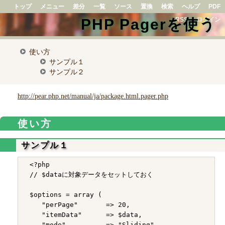
トップ
メニュー
差分
一覧
ソース
置換
検索
ヘルプ
PDF
PHP Pagerを使う
RSS
ログイン
使い方
サンプル１
サンプル２
http://pear.php.net/manual/ja/package.html.pager.php
使い方
サンプル１
 <?php

 // $dataに対象データをセットしておく

 $options = array (

    "perPage"       => 20,

    "itemData"      => $data,

    "mode"          => "Sliding",
