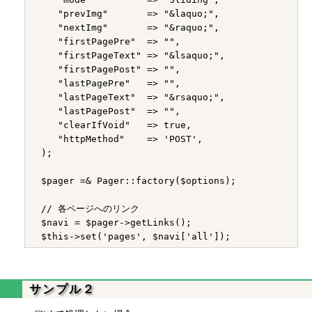
    "prevImg"       => "&laquo;",

    "nextImg"       => "&raquo;",

    "firstPagePre"  => "",

    "firstPageText" => "&lsaquo;",

    "firstPagePost" => "",

    "lastPagePre"   => "",

    "lastPageText"  => "&rsaquo;",

    "lastPagePost"  => "",

    "clearIfVoid"   => true,

    "httpMethod"    => 'POST',

 );

 $pager =& Pager::factory($options);

 // 各ページへのリンク

 $navi = $pager->getLinks();

サンプル２