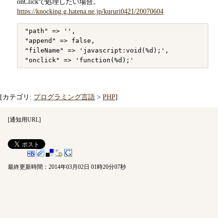
onClickで処理したい場合。
https://knocking.g.hatena.ne.jp/kururi0421/20070604
"path" => '',

"append" => false,

"fileName" => 'javascript:void(%d);',

[カテゴリ:
プログラミング言語
>
PHP
]
[
通知用URL
]
最終更新時間：2014年03月02日 01時20分07秒