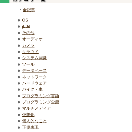
・
全記事
OS
jEdit
その他
オーディオ
カメラ
クラウド
システム開発
ツール
データベース
ネットワーク
ハードウェア
バイク・車
プログラミング言語
プログラミング全般
マルチメディア
仮想化
個人的なこと
正規表現