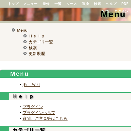
トップ
メニュー
差分
一覧
ソース
置換
検索
ヘルプ
PDF
Menu
RSS
ログイン
Menu
Ｈｅｌｐ
カテゴリ一覧
検索
更新履歴
Menu
・
jEdit Wiki
Ｈｅｌｐ
・
プラグイン
・
プラグインヘルプ
・
質問、ご意見等はこちら
カテゴリ一覧