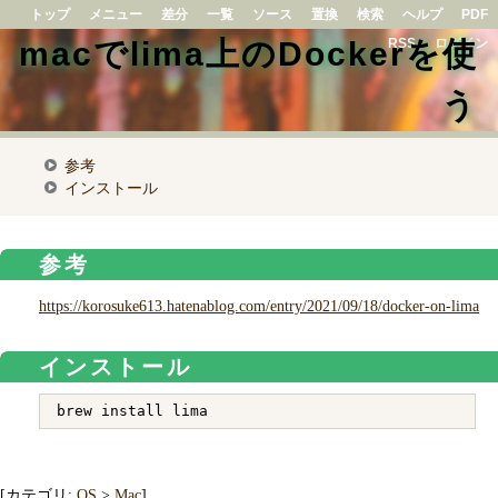
トップ
メニュー
差分
一覧
ソース
置換
検索
ヘルプ
PDF
macでlima上のDockerを使
RSS
ログイン
う
参考
インストール
参考
https://korosuke613.hatenablog.com/entry/2021/09/18/docker-on-lima
インストール
[カテゴリ:
OS
>
Mac
]