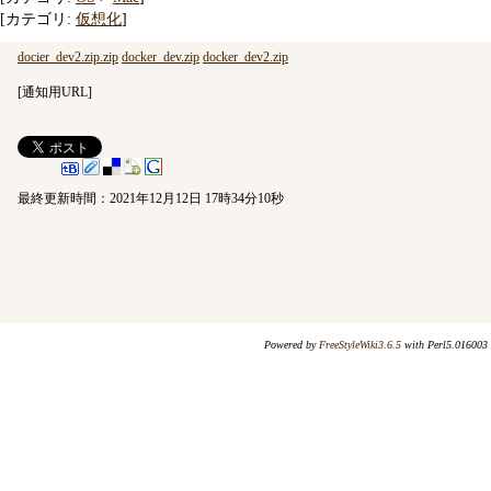
[カテゴリ:
仮想化
]
docier_dev2.zip.zip
docker_dev.zip
docker_dev2.zip
[
通知用URL
]
最終更新時間：2021年12月12日 17時34分10秒
Powered by
FreeStyleWiki3.6.5
with Perl5.016003