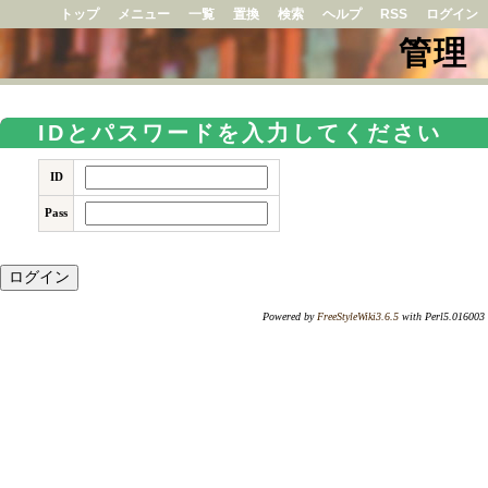
トップ
メニュー
一覧
置換
検索
ヘルプ
RSS
ログイン
管理
IDとパスワードを入力してください
ID
Pass
Powered by
FreeStyleWiki3.6.5
with Perl5.016003