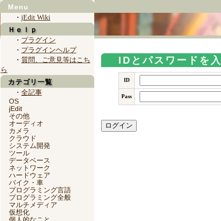
Menu
・
jEdit Wiki
Ｈｅｌｐ
・
プラグイン
・
プラグインヘルプ
IDとパスワードを
・
質問、ご意見等はこち
ら
ID
カテゴリ一覧
・
全記事
Pass
OS
jEdit
その他
オーディオ
カメラ
クラウド
システム開発
ツール
データベース
ネットワーク
ハードウェア
バイク・車
プログラミング言語
プログラミング全般
マルチメディア
仮想化
個人的なこと