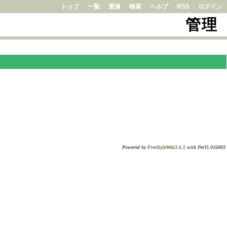
トップ
一覧
置換
検索
ヘルプ
RSS
ログイン
管理
Powered by
FreeStyleWiki3.6.5
with Perl5.016003