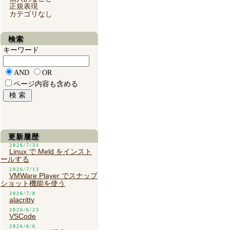
正規表現
カテゴリなし
検索
キーワード
AND
OR
ページ内容も含める
更新履歴
2026/7/31
Linux で Meld をインスト
ールする
2026/7/13
VMWare Player でスナップ
ショット機能を使う
2026/7/8
alacritty
2026/6/23
VSCode
2026/6/6