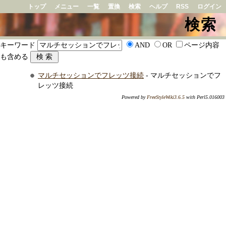
トップ
メニュー
一覧
置換
検索
ヘルプ
RSS
ログイン
検索
キーワード
AND
OR
ページ内容
も含める
マルチセッションでフレッツ接続
- マルチセッションでフ
レッツ接続
Powered by
FreeStyleWiki3.6.5
with Perl5.016003