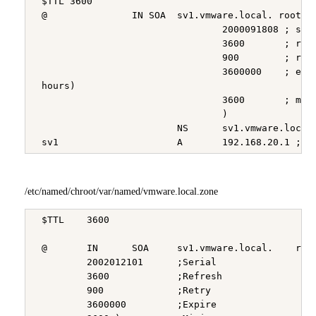
 $TTL 3600

 @               IN SOA  sv1.vmware.local. root.sv
                                 2000091808 ; seri
                                 3600       ; refr
                                 900        ; retr
                                 3600000    ; expi
 hours)

                                 3600       ; mini
                                 )

                         NS      sv1.vmware.local.
/etc/named/chroot/var/named/vmware.local.zone
 $TTL    3600

 @       IN      SOA     sv1.vmware.local.    root
         2002012101      ;Serial

         3600            ;Refresh

         900             ;Retry

         3600000         ;Expire
