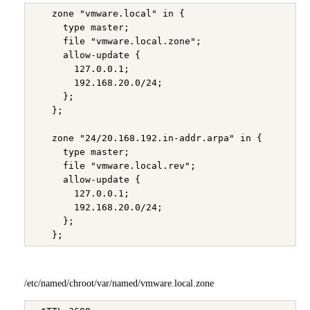
   zone "vmware.local" in {

     type master;

     file "vmware.local.zone";

     allow-update {

       127.0.0.1;

       192.168.20.0/24;

     };

   };

   zone "24/20.168.192.in-addr.arpa" in {

     type master;

     file "vmware.local.rev";

     allow-update {

       127.0.0.1;

       192.168.20.0/24;

     };

/etc/named/chroot/var/named/vmware.local.zone