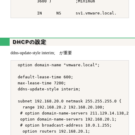
         3600 )          ;Minimum

DHCPの設定
ddns-update-style interim; が重要
 option domain-name "vmware.local";

 default-lease-time 600;

 max-lease-time 7200;

 ddns-update-style interim;

 subnet 192.168.20.0 netmask 255.255.255.0 {

   range 192.168.20.2 192.168.20.100;

  # option domain-name-servers 211.129.14.138,211.
  option domain-name-servers 192.168.20.1;

  # option broadcast-address 10.0.1.255;

   option routers 192.168.20.1;
