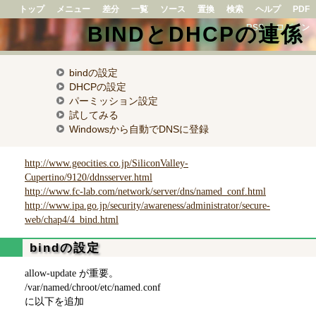
トップ
メニュー
差分
一覧
ソース
置換
検索
ヘルプ
PDF
BINDとDHCPの連係
RSS
ログイン
bindの設定
DHCPの設定
パーミッション設定
試してみる
Windowsから自動でDNSに登録
http://www.geocities.co.jp/SiliconValley-
Cupertino/9120/ddnsserver.html
http://www.fc-lab.com/network/server/dns/named_conf.html
http://www.ipa.go.jp/security/awareness/administrator/secure-
web/chap4/4_bind.html
bindの設定
allow-update が重要。
/var/named/chroot/etc/named.conf
に以下を追加