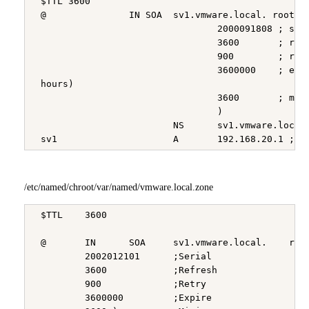
 $TTL 3600

 @               IN SOA  sv1.vmware.local. root.sv
                                 2000091808 ; seri
                                 3600       ; refr
                                 900        ; retr
                                 3600000    ; expi
 hours)

                                 3600       ; mini
                                 )

                         NS      sv1.vmware.local.
/etc/named/chroot/var/named/vmware.local.zone
 $TTL    3600

 @       IN      SOA     sv1.vmware.local.    root
         2002012101      ;Serial

         3600            ;Refresh

         900             ;Retry

         3600000         ;Expire
