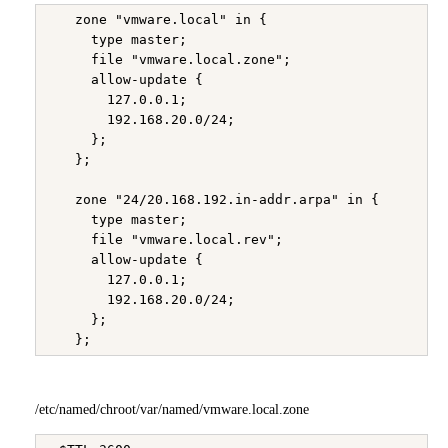
   zone "vmware.local" in {

     type master;

     file "vmware.local.zone";

     allow-update {

       127.0.0.1;

       192.168.20.0/24;

     };

   };

   zone "24/20.168.192.in-addr.arpa" in {

     type master;

     file "vmware.local.rev";

     allow-update {

       127.0.0.1;

       192.168.20.0/24;

     };

/etc/named/chroot/var/named/vmware.local.zone