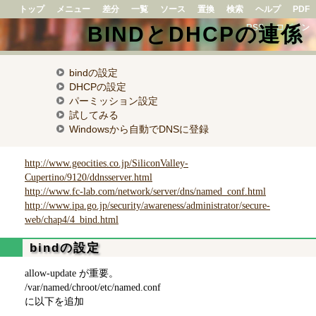
トップ
メニュー
差分
一覧
ソース
置換
検索
ヘルプ
PDF
BINDとDHCPの連係
RSS
ログイン
bindの設定
DHCPの設定
パーミッション設定
試してみる
Windowsから自動でDNSに登録
http://www.geocities.co.jp/SiliconValley-
Cupertino/9120/ddnsserver.html
http://www.fc-lab.com/network/server/dns/named_conf.html
http://www.ipa.go.jp/security/awareness/administrator/secure-
web/chap4/4_bind.html
bindの設定
allow-update が重要。
/var/named/chroot/etc/named.conf
に以下を追加