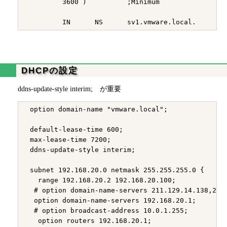
         3600 )          ;Minimum

DHCPの設定
ddns-update-style interim; が重要
 option domain-name "vmware.local";

 default-lease-time 600;

 max-lease-time 7200;

 ddns-update-style interim;

 subnet 192.168.20.0 netmask 255.255.255.0 {

   range 192.168.20.2 192.168.20.100;

  # option domain-name-servers 211.129.14.138,211.
  option domain-name-servers 192.168.20.1;

  # option broadcast-address 10.0.1.255;

   option routers 192.168.20.1;
