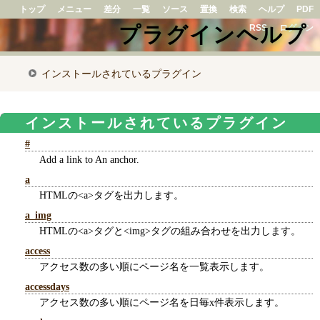
トップ
メニュー
差分
一覧
ソース
置換
検索
ヘルプ
PDF
プラグインヘルプ
RSS
ログイン
インストールされているプラグイン
インストールされているプラグイン
#
Add a link to An anchor.
a
HTMLの<a>タグを出力します。
a_img
HTMLの<a>タグと<img>タグの組み合わせを出力します。
access
アクセス数の多い順にページ名を一覧表示します。
accessdays
アクセス数の多い順にページ名を日毎x件表示します。