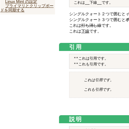
Linux Mint の設定
プライマリとクリップボー
ドを同期する
シングルクォート２つで囲むと
シングルクォート３つで囲むと
これは
打ち消し線
です。
これは
下線
です。
引用
""これは引用です。

これは引用です。
これも引用です。
説明