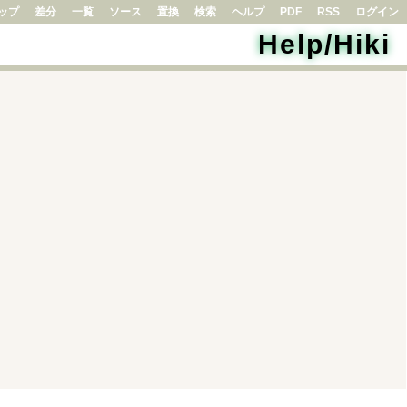
ップ
差分
一覧
ソース
置換
検索
ヘルプ
PDF
RSS
ログイン
Help/Hiki