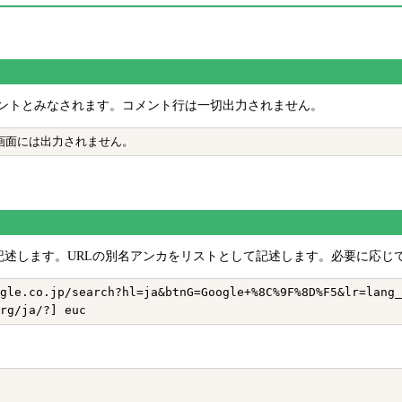
メントとみなされます。コメント行は一切出力されません。
記述します。URLの別名アンカをリストとして記述します。必要に応じ
gle.co.jp/search?hl=ja&btnG=Google+%8C%9F%8D%F5&lr=lang_