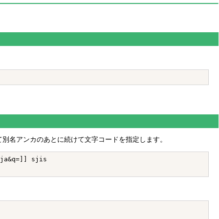
て別名アンカのあとに続けて文字コードを指定します。
ja&q=]] sjis
