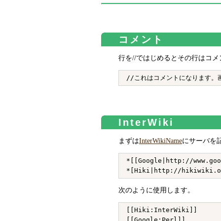
コメント
行を//ではじめるとその行はコ
InterWiki
まずは
InterWikiName
にサーバを
*[[Google|http://www.goo
次のように使用します。
[[Hiki:InterWiki]]
