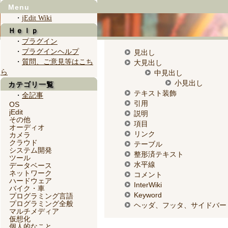
Menu
・
jEdit Wiki
Ｈｅｌｐ
・
プラグイン
・
プラグインヘルプ
見出し
・
質問、ご意見等はこち
大見出し
ら
中見出し
小見出し
カテゴリ一覧
テキスト装飾
・
全記事
引用
OS
jEdit
説明
その他
項目
オーディオ
リンク
カメラ
クラウド
テーブル
システム開発
整形済テキスト
ツール
水平線
データベース
ネットワーク
コメント
ハードウェア
InterWiki
バイク・車
Keyword
プログラミング言語
プログラミング全般
ヘッダ、フッタ、サイドバー
マルチメディア
仮想化
個人的なこと