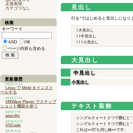
正規表現
見出し
カテゴリなし
行を!ではじめると見出しになり
検索
キーワード
!大見出し

!!中見出し

AND
OR
ページ内容も含める
大見出し
中見出し
更新履歴
小見出し
2026/7/31
Linux で Meld をインスト
ールする
2026/7/13
VMWare Player でスナップ
テキスト装飾
ショット機能を使う
2026/7/8
alacritty
シングルクォート２つで囲むと''
2026/6/23
シングルクォート３つで囲むと''
VSCode
これは==打ち消し線==です。

2026/6/6