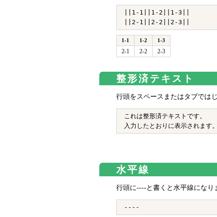
||1-1||1-2||1-3||

1-1
1-2
1-3
2-1
2-2
2-3
整形済テキスト
行頭をスペースまたはタブでは
これは整形済テキストです。

水平線
行頭に----と書くと水平線になり