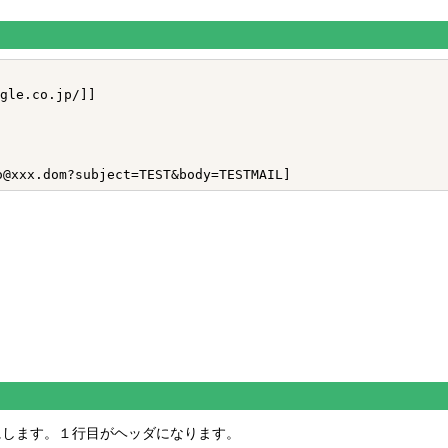
gle.co.jp/]]

にします。１行目がヘッダになります。