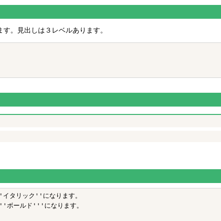
ます。見出しは３レベルあります。
イタリック''になります。

'ボールド'''になります。
