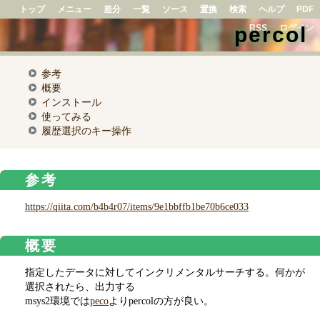
トップ
メニュー
差分
一覧
ソース
置換
検索
ヘルプ
PDF
percol
RSS
ログイン
参考
概要
インストール
使ってみる
履歴選択のキー操作
参考
https://qiita.com/b4b4r07/items/9e1bbffb1be70b6ce033
概要
指定したデータに対してインクリメンタルサーチする。何かが
選択されたら、出力する
msys2環境では
peco
よりpercolの方が良い。