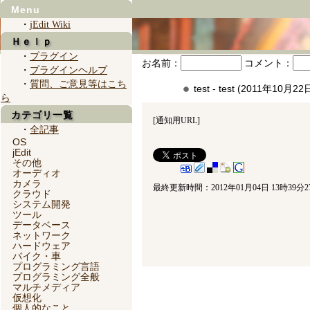
Menu
・
jEdit Wiki
Ｈｅｌｐ
・
プラグイン
お名前：
コメント：
・
プラグインヘルプ
・
質問、ご意見等はこち
test - test (2011年10月
ら
カテゴリ一覧
[
通知用URL
]
・
全記事
OS
jEdit
その他
オーディオ
カメラ
最終更新時間：2012年01月04日 13時39分2
クラウド
システム開発
ツール
データベース
ネットワーク
ハードウェア
バイク・車
プログラミング言語
プログラミング全般
マルチメディア
仮想化
個人的なこと