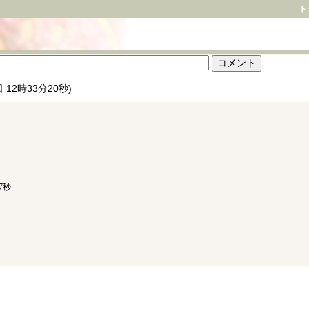
ト
22日 12時33分20秒)
7秒