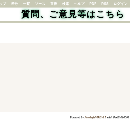
ップ
差分
一覧
ソース
置換
検索
ヘルプ
PDF
RSS
ログイン
質問、ご意見等はこちら
Powered by
FreeStyleWiki3.6.5
with Perl5.016003