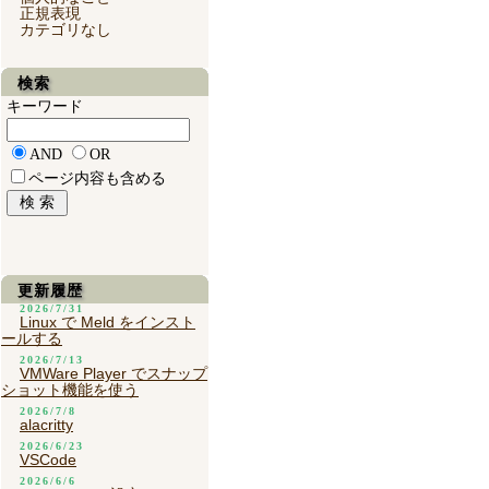
正規表現
カテゴリなし
検索
キーワード
AND
OR
ページ内容も含める
更新履歴
2026/7/31
Linux で Meld をインスト
ールする
2026/7/13
VMWare Player でスナップ
ショット機能を使う
2026/7/8
alacritty
2026/6/23
VSCode
2026/6/6