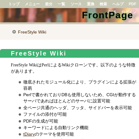
トップ
メニュー
差分
一覧
ソース
置換
検索
ヘルプ
PDF
FrontPage
RSS
ログイン
FreeStyle Wiki
FreeStyle Wiki
FreeStyle WikiはPerlによるWikiクローンです。以下のような特徴
があります。
徹底されたモジュール化により、プラグインによる拡張が
容易
Perlで書かれておりDBも使用しないため、CGIが動作する
サーバであればほとんどのサーバに設置可能
全ページ共通のヘッダ、フッタ、サイドバーを表示可能
ファイルの添付が可能
PDFの生成が可能
キーワードによる自動リンク機能
tDiary
のテーマを使用可能