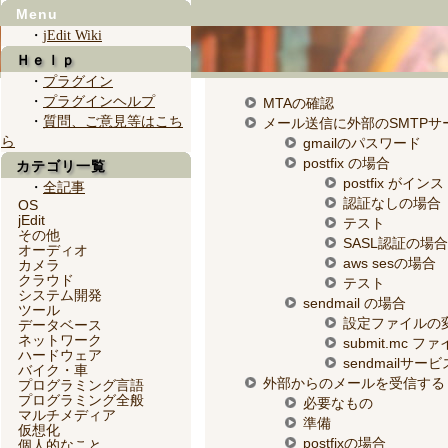
Menu
・
jEdit Wiki
Ｈｅｌｐ
・
プラグイン
・
プラグインヘルプ
MTAの確認
・
質問、ご意見等はこち
メール送信に外部のSMTPサ
ら
gmailのパスワード
postfix の場合
カテゴリ一覧
postfix が
・
全記事
認証なしの場合（
OS
jEdit
テスト
その他
SASL認証の場合(
オーディオ
aws sesの場合
カメラ
クラウド
テスト
システム開発
sendmail の場合
ツール
設定ファイルの
データベース
ネットワーク
submit.mc ファ
ハードウェア
sendmailサ
バイク・車
外部からのメールを受信する
プログラミング言語
プログラミング全般
必要なもの
マルチメディア
準備
仮想化
postfixの場合
個人的なこと