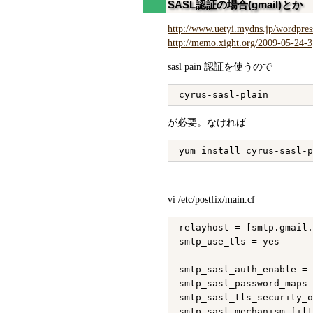
SASL認証の場合(gmail)とか
http://www.uetyi.mydns.jp/wordpress
http://memo.xight.org/2009-05-24-3
sasl pain 認証を使うので
が必要。なければ
vi /etc/postfix/main.cf
relayhost = [smtp.gmail.
smtp_use_tls = yes

smtp_sasl_auth_enable = 
smtp_sasl_password_maps 
smtp_sasl_tls_security_o
smtp_sasl_mechanism_filt