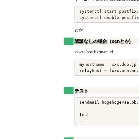
systemctl start postfix.
とか
認証なしの場合（ocnとか)
vi /etc/postfix/main.cf
myhostname = xxx.ddo.jp

テスト
sendmail hogehoge@aa.bb.
test
