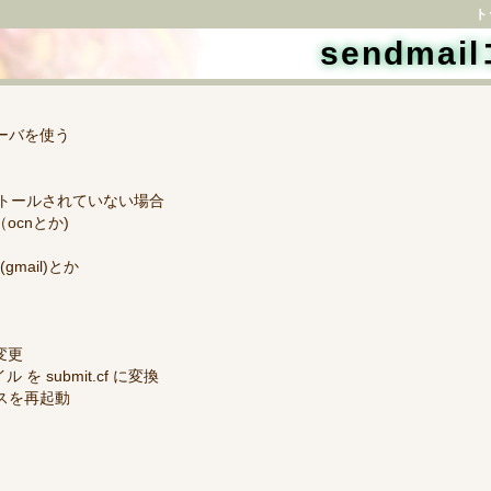
ト
sendma
ーバを使う
インストールされていない場合
ocnとか)
gmail)とか
変更
イル を submit.cf に変換
ービスを再起動