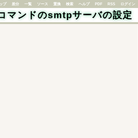
ップ
差分
一覧
ソース
置換
検索
ヘルプ
PDF
RSS
ログイン
ilコマンドのsmtpサーバの設定