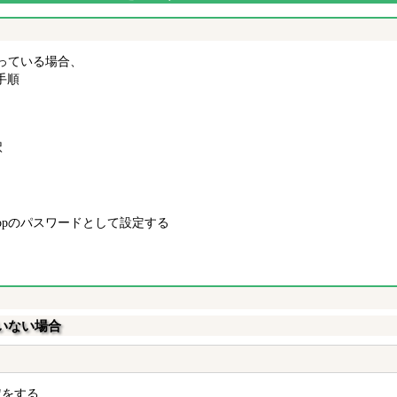
っている場合、
手順
択
popのパスワードとして設定する
ていない場合
定をする