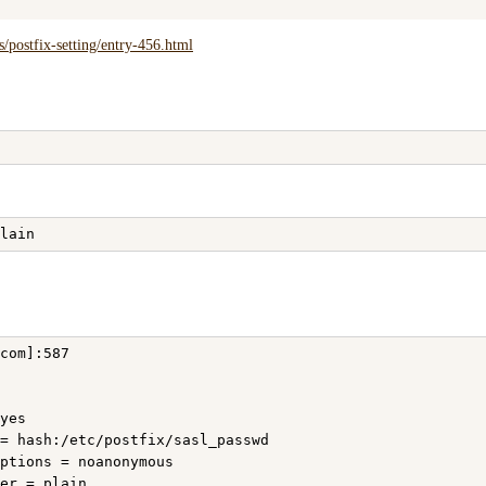
/postfix-setting/entry-456.html
com]:587

yes

= hash:/etc/postfix/sasl_passwd

ptions = noanonymous

er = plain
