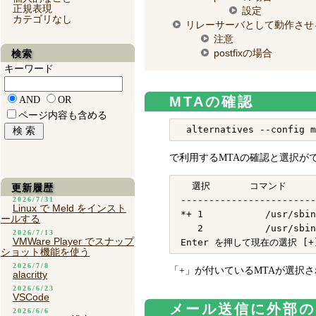
正規表現
設定
カテゴリなし
リレーサーバとして動作させ
注意
postfixの場合
検索
キーワード
MTAの確認
AND
OR
ページ内容も含める
で利用するMTAの確認と選択が
  選択       コマンド

更新履歴
------------------------
2026/7/31
Linux で Meld をインスト
*+ 1           /usr/sbin
ールする
   2           /usr/sbin
2026/7/13
VMWare Player でスナップ
ショット機能を使う
2026/7/8
「+」が付いているMTAが選択
alacritty
2026/6/23
VSCode
メール送信に外部の
2026/6/6