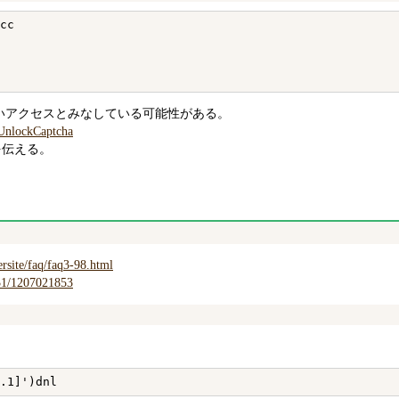
cc

が怪しいアクセスとみなしている可能性がある。
yUnlockCaptcha
を伝える。
rsite/faq/faq3-98.html
331/1207021853