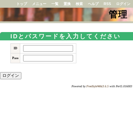
トップ
メニュー
一覧
置換
検索
ヘルプ
RSS
ログイン
管理
IDとパスワードを入力してください
ID
Pass
Powered by
FreeStyleWiki3.6.5
with Perl5.016003