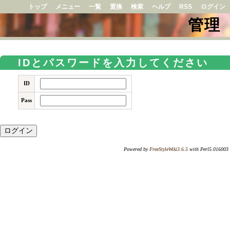
トップ
メニュー
一覧
置換
検索
ヘルプ
RSS
ログイン
管理
IDとパスワードを入力してください
ID
Pass
Powered by
FreeStyleWiki3.6.5
with Perl5.016003