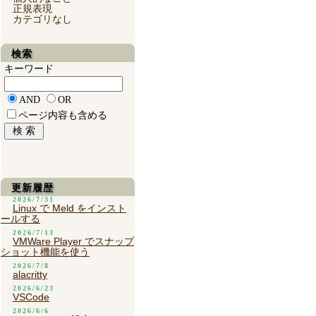
正規表現
カテゴリなし
検索
キーワード
AND
OR
ページ内容も含める
更新履歴
2026/7/31
Linux で Meld をインスト
ールする
2026/7/13
VMWare Player でスナップ
ショット機能を使う
2026/7/8
alacritty
2026/6/23
VSCode
2026/6/6