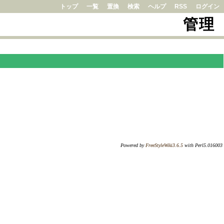
トップ
一覧
置換
検索
ヘルプ
RSS
ログイン
管理
Powered by
FreeStyleWiki3.6.5
with Perl5.016003