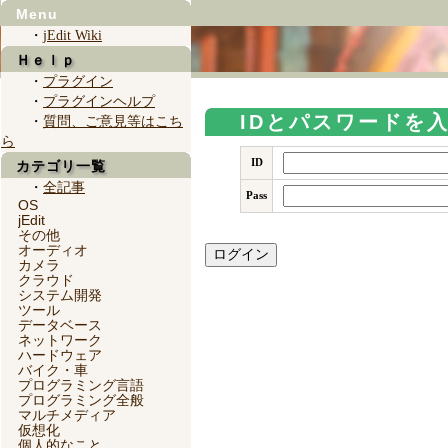
Menu
・
jEdit Wiki
Ｈｅｌｐ
・
プラグイン
・
プラグインヘルプ
IDとパスワードを
・
質問、ご意見等はこち
ら
ID
カテゴリ一覧
・
全記事
Pass
OS
jEdit
その他
オーディオ
カメラ
クラウド
システム開発
ツール
データベース
ネットワーク
ハードウェア
バイク・車
プログラミング言語
プログラミング全般
マルチメディア
仮想化
個人的なこと