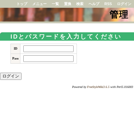
トップ
メニュー
一覧
置換
検索
ヘルプ
RSS
ログイン
管理
IDとパスワードを入力してください
ID
Pass
Powered by
FreeStyleWiki3.6.5
with Perl5.016003