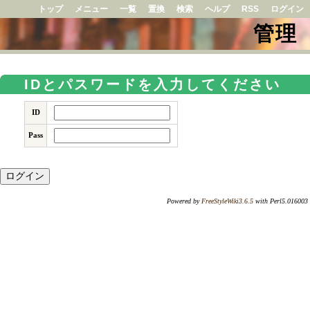
トップ
メニュー
一覧
置換
検索
ヘルプ
RSS
ログイン
管理
IDとパスワードを入力してください
ID
Pass
Powered by
FreeStyleWiki3.6.5
with Perl5.016003