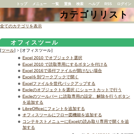
トップ
メニュー
一覧
置換
検索
ヘルプ
RSS
ログイン
カテゴリリスト
全てのカテゴリを表示
オフィスツール
[
ツール
] > [オフィスツール]
Excel 2010 でオブジェクト選択
Excel 2010 で読取専用にするボタンを付ける
Excel 2016で添付ファイルが開けない場合
Excelを別ワークブックで開く
Excelファイルを世代バックアップする
Excleのオブジェクトを選択 にショートカットで行う
Excleのツールバー に読取専用の設定、解除を行うボタン
を追加する
LibreOfficeにフォントを追加する
オフィスツールにフロー図機能を追加する
コンテキストメニューにExcelの読み取り専用で開くを追
加する