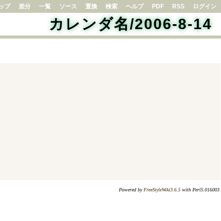
ップ
差分
一覧
ソース
置換
検索
ヘルプ
PDF
RSS
ログイン
カレンダ名/2006-8-14
Powered by
FreeStyleWiki3.6.5
with Perl5.016003