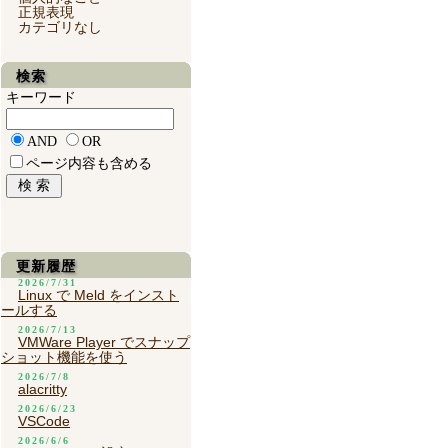
正規表現
カテゴリなし
検索
キーワード
AND
OR
ページ内容も含める
更新履歴
2026/7/31
Linux で Meld をインスト
ールする
2026/7/13
VMWare Player でスナップ
ショット機能を使う
2026/7/8
alacritty
2026/6/23
VSCode
2026/6/6