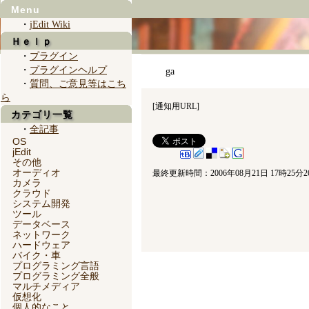
Menu
・
jEdit Wiki
Ｈｅｌｐ
・
プラグイン
・
プラグインヘルプ
ga
・
質問、ご意見等はこち
ら
[
通知用URL
]
カテゴリ一覧
・
全記事
OS
jEdit
その他
オーディオ
最終更新時間：2006年08月21日 17時25分2
カメラ
クラウド
システム開発
ツール
データベース
ネットワーク
ハードウェア
バイク・車
プログラミング言語
プログラミング全般
マルチメディア
仮想化
個人的なこと