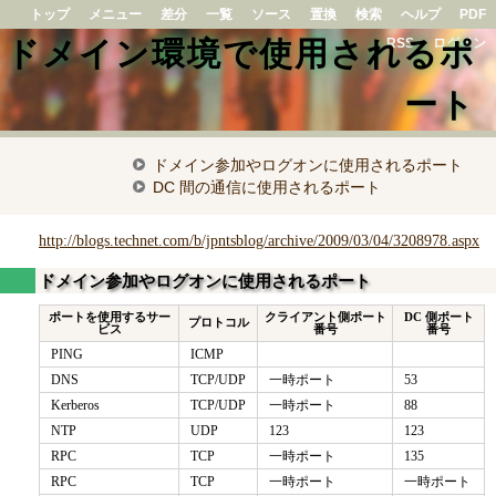
トップ
メニュー
差分
一覧
ソース
置換
検索
ヘルプ
PDF
ドメイン環境で使用されるポ
RSS
ログイン
ート
ドメイン参加やログオンに使用されるポート
DC 間の通信に使用されるポート
http://blogs.technet.com/b/jpntsblog/archive/2009/03/04/3208978.aspx
ドメイン参加やログオンに使用されるポート
ポートを使用するサー
クライアント側ポート
DC 側ポート
プロトコル
ビス
番号
番号
PING
ICMP
DNS
TCP/UDP
一時ポート
53
Kerberos
TCP/UDP
一時ポート
88
NTP
UDP
123
123
RPC
TCP
一時ポート
135
RPC
TCP
一時ポート
一時ポート