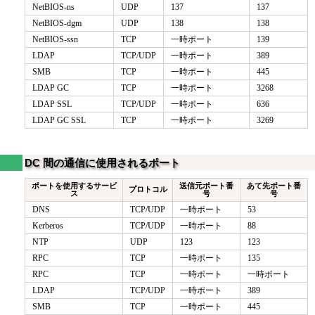
NetBIOS-ns
UDP
137
137
NetBIOS-dgm
UDP
138
138
NetBIOS-ssn
TCP
一時ポート
139
LDAP
TCP/UDP
一時ポート
389
SMB
TCP
一時ポート
445
LDAP GC
TCP
一時ポート
3268
LDAP SSL
TCP/UDP
一時ポート
636
LDAP GC SSL
TCP
一時ポート
3269
DC 間の通信に使用されるポート
ポートを使用するサービ
送信元ポート番
あて先ポート番
プロトコル
ス
号
号
DNS
TCP/UDP
一時ポート
53
Kerberos
TCP/UDP
一時ポート
88
NTP
UDP
123
123
RPC
TCP
一時ポート
135
RPC
TCP
一時ポート
一時ポート
LDAP
TCP/UDP
一時ポート
389
SMB
TCP
一時ポート
445