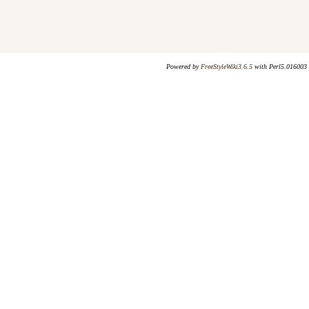
Powered by
FreeStyleWiki3.6.5
with Perl5.016003