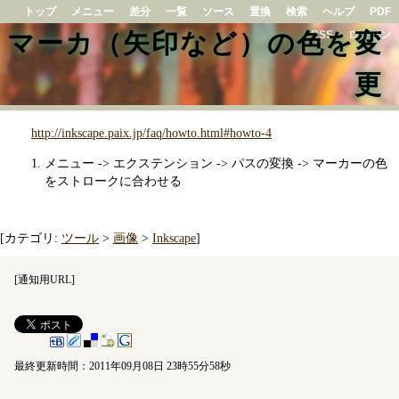
トップ
メニュー
差分
一覧
ソース
置換
検索
ヘルプ
PDF
マーカ（矢印など）の色を変
RSS
ログイン
更
http://inkscape.paix.jp/faq/howto.html#howto-4
メニュー -> エクステンション -> パスの変換 -> マーカーの色
をストロークに合わせる
[カテゴリ:
ツール
>
画像
>
Inkscape
]
[
通知用URL
]
最終更新時間：2011年09月08日 23時55分58秒