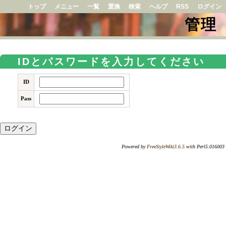
トップ
メニュー
一覧
置換
検索
ヘルプ
RSS
ログイン
管理
IDとパスワードを入力してください
ID
Pass
Powered by
FreeStyleWiki3.6.5
with Perl5.016003