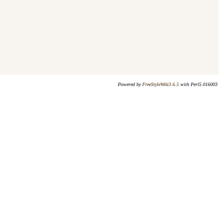
Powered by
FreeStyleWiki3.6.5
with Perl5.016003