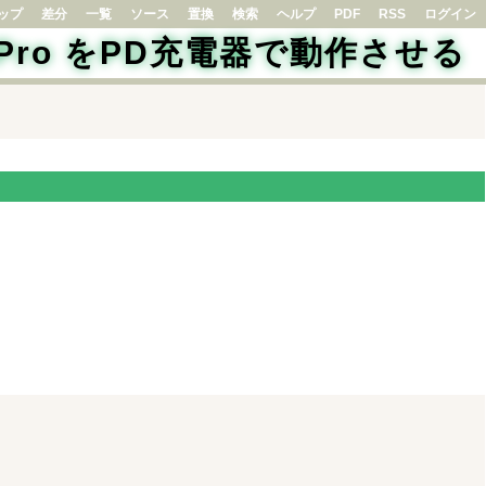
ップ
差分
一覧
ソース
置換
検索
ヘルプ
PDF
RSS
ログイン
ox Pro をPD充電器で動作させる