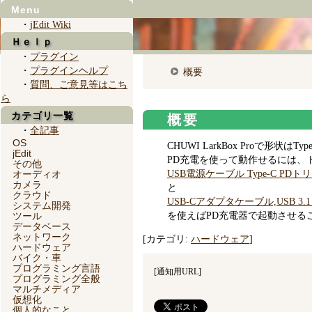
Menu
・
jEdit Wiki
Ｈｅｌｐ
・
プラグイン
・
プラグインヘルプ
概要
・
質問、ご意見等はこち
ら
カテゴリ一覧
概要
・
全記事
OS
CHUWI LarkBox Proで形状は
jEdit
PD充電を使って動作せるには、
その他
オーディオ
USB電源ケーブル Type-C PDトリガ
カメラ
と
クラウド
USB-Cアダプタケーブル,USB 3.1
システム開発
ツール
を使えばPD充電器で起動させる
データベース
ネットワーク
[カテゴリ:
ハードウェア
]
ハードウェア
バイク・車
プログラミング言語
[
通知用URL
]
プログラミング全般
マルチメディア
仮想化
個人的なこと