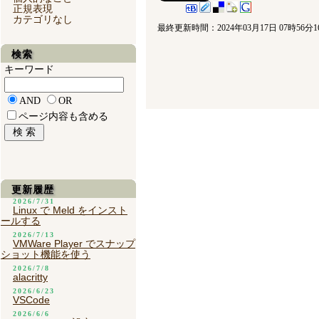
正規表現
カテゴリなし
最終更新時間：2024年03月17日 07時56分1
検索
キーワード
AND
OR
ページ内容も含める
更新履歴
2026/7/31
Linux で Meld をインスト
ールする
2026/7/13
VMWare Player でスナップ
ショット機能を使う
2026/7/8
alacritty
2026/6/23
VSCode
2026/6/6