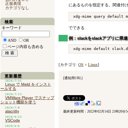
正規表現
にあるものを指定する。関連付
カテゴリなし
検索
キーワード
でできる
例：slackをslackアプリに県
AND
OR
ページ内容も含める
[カテゴリ:
OS
>
Linux
]
更新履歴
[
通知用URL
]
2026/7/31
Linux で Meld をインスト
ールする
2026/7/13
VMWare Player でスナップ
ショット機能を使う
2026/7/8
alacritty
最終更新時間：2022年02月14日 21時20分5
2026/6/23
VSCode
2026/6/6