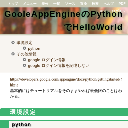
トップ
メニュー
差分
一覧
ソース
置換
検索
ヘルプ
PDF
GooleAppEngineのPython
RSS
ログイン
でHelloWorld
環境設定
python
その他情報
google ログイン情報
google ログイン情報を記憶しない
https://developers.google.com/appengine/docs/python/gettingstarted/?
hl=ja
基本的にはチュートリアルをそのままやれば最低限のことはわ
かる。
環境設定
python