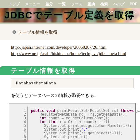
トップ
メニュー
差分
一覧
ソース
置換
検索
ヘルプ
PDF
JDBCでテーブル定義を取得
RSS
ログイン
テーブル情報を取得
http://japan.internet.com/developer/20060207/26.html
http://www.ne.jp/asahi/hishidama/home/tech/java/jdbc_meta.html
テーブル情報を取得
を使うとデータベースの情報が取得できる。
1
public
void
 printResultSet(ResultSet rs) 
throws
 j
2
    ResultSetMetaData md = rs.getMetaData();

3
int
 count = md.getColumnCount();

4
for
 (
int
 i = 0; i < count; i++){

5
      System.out.print(md.getColumnName(i+1));

6
      System.out.print(
":"
);

7
      System.out.print(rs.getObject(i+1));

8
      System.out.println();
