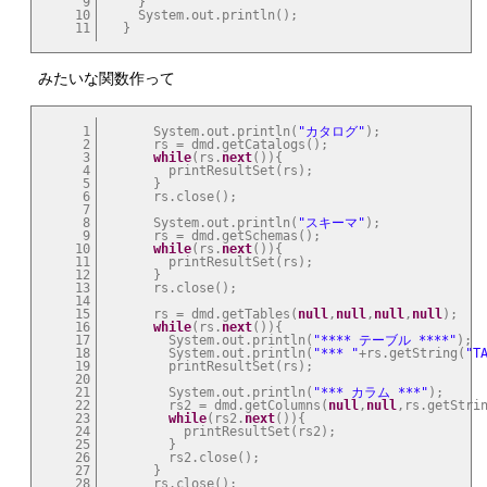
9
    }

10
    System.out.println();

11
  }
みたいな関数作って
1
      System.out.println(
"カタログ"
);

2
      rs = dmd.getCatalogs();

3
while
(rs.
next
()){

4
        printResultSet(rs);

5
      }

6
      rs.close();

7
8
      System.out.println(
"スキーマ"
);

9
      rs = dmd.getSchemas();

10
while
(rs.
next
()){

11
        printResultSet(rs);

12
      }

13
      rs.close();

14
15
      rs = dmd.getTables(
null
,
null
,
null
,
null
);

16
while
(rs.
next
()){

17
        System.out.println(
"**** テーブル ****"
);

18
        System.out.println(
"*** "
+rs.getString(
"T
19
        printResultSet(rs);

20
21
        System.out.println(
"*** カラム ***"
);

22
        rs2 = dmd.getColumns(
null
,
null
,rs.getStri
23
while
(rs2.
next
()){

24
          printResultSet(rs2);

25
        }

26
        rs2.close();

27
      }

28
      rs.close();