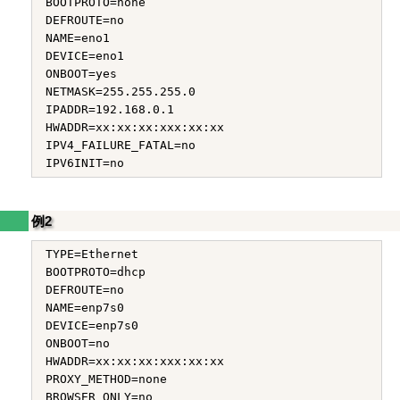
BOOTPROTO=none

DEFROUTE=no

NAME=eno1

DEVICE=eno1

ONBOOT=yes

NETMASK=255.255.255.0

IPADDR=192.168.0.1

HWADDR=xx:xx:xx:xxx:xx:xx

IPV4_FAILURE_FATAL=no

例2
TYPE=Ethernet

BOOTPROTO=dhcp

DEFROUTE=no

NAME=enp7s0

DEVICE=enp7s0

ONBOOT=no

HWADDR=xx:xx:xx:xxx:xx:xx

PROXY_METHOD=none

BROWSER_ONLY=no
