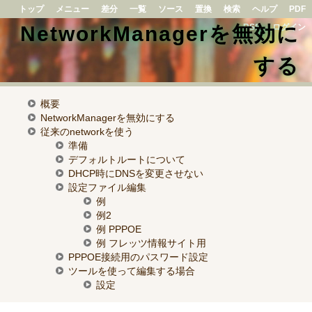
トップ
メニュー
差分
一覧
ソース
置換
検索
ヘルプ
PDF
NetworkManagerを無効に
RSS
ログイン
する
概要
NetworkManagerを無効にする
従来のnetworkを使う
準備
デフォルトルートについて
DHCP時にDNSを変更させない
設定ファイル編集
例
例2
例 PPPOE
例 フレッツ情報サイト用
PPPOE接続用のパスワード設定
ツールを使って編集する場合
設定