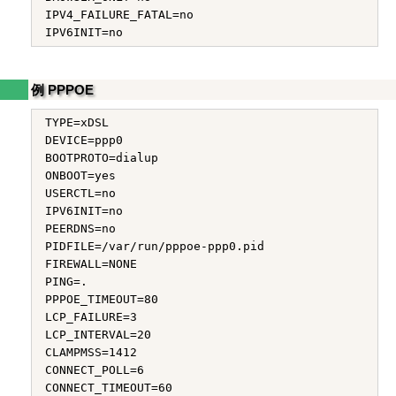
IPV4_FAILURE_FATAL=no

例 PPPOE
TYPE=xDSL

DEVICE=ppp0

BOOTPROTO=dialup

ONBOOT=yes

USERCTL=no

IPV6INIT=no

PEERDNS=no

PIDFILE=/var/run/pppoe-ppp0.pid

FIREWALL=NONE

PING=.

PPPOE_TIMEOUT=80

LCP_FAILURE=3

LCP_INTERVAL=20

CLAMPMSS=1412

CONNECT_POLL=6

CONNECT_TIMEOUT=60
