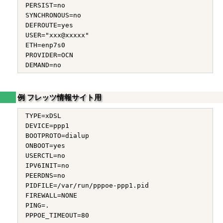
PERSIST=no

SYNCHRONOUS=no

DEFROUTE=yes

USER="xxx@xxxxx"

ETH=enp7s0

PROVIDER=OCN

例 フレッツ情報サイト用
TYPE=xDSL

DEVICE=ppp1

BOOTPROTO=dialup

ONBOOT=yes

USERCTL=no

IPV6INIT=no

PEERDNS=no

PIDFILE=/var/run/pppoe-ppp1.pid

FIREWALL=NONE

PING=.

PPPOE_TIMEOUT=80
