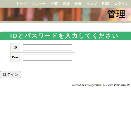
トップ
メニュー
一覧
置換
検索
ヘルプ
RSS
ログイン
管理
IDとパスワードを入力してください
ID
Pass
Powered by
FreeStyleWiki3.6.5
with Perl5.016003