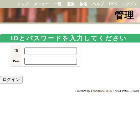
トップ
メニュー
一覧
置換
検索
ヘルプ
RSS
ログイン
管理
IDとパスワードを入力してください
ID
Pass
Powered by
FreeStyleWiki3.6.5
with Perl5.016003