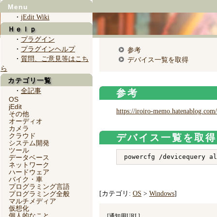
Menu
・
jEdit Wiki
Ｈｅｌｐ
・
プラグイン
・
プラグインヘルプ
参考
・
質問、ご意見等はこち
デバイス一覧を取得
ら
カテゴリ一覧
・
全記事
参考
OS
jEdit
https://iroiro-memo.hatenablog.co
その他
オーディオ
カメラ
クラウド
デバイス一覧を取得
システム開発
ツール
データベース
ネットワーク
ハードウェア
バイク・車
プログラミング言語
プログラミング全般
[カテゴリ:
OS
>
Windows
]
マルチメディア
仮想化
個人的なこと
[
通知用URL
]