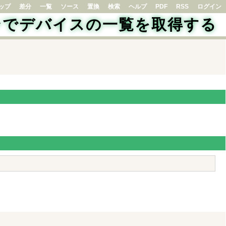
ップ
差分
一覧
ソース
置換
検索
ヘルプ
PDF
RSS
ログイン
インでデバイスの一覧を取得する