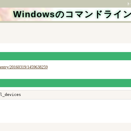
ト
Windowsのコマンドラ
m/entry/20160319/1459638259