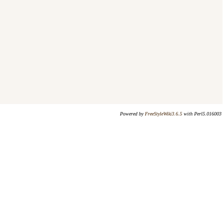
Powered by
FreeStyleWiki3.6.5
with Perl5.016003