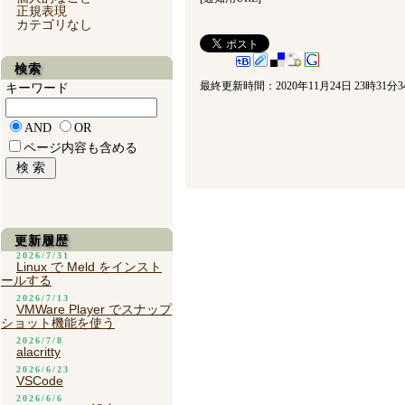
正規表現
カテゴリなし
検索
最終更新時間：2020年11月24日 23時31分3
キーワード
AND
OR
ページ内容も含める
更新履歴
2026/7/31
Linux で Meld をインスト
ールする
2026/7/13
VMWare Player でスナップ
ショット機能を使う
2026/7/8
alacritty
2026/6/23
VSCode
2026/6/6