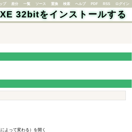
ップ
差分
一覧
ソース
置換
検索
ヘルプ
PDF
RSS
ログイン
cle XE 32bitをインストールする
xxxxxは環境によって変わる）を開く