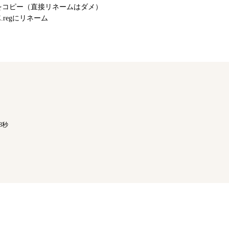
ice.regをコピー（直接リネームはダメ）
.regにリネーム
8秒