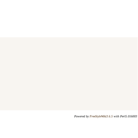
Powered by
FreeStyleWiki3.6.5
with Perl5.016003