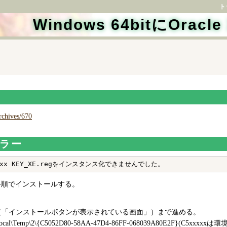
ト
Windows 64bitにOra
rchives/670
ラー
手順でインストールする。
（「インストールボタンが表示されている画面」）まで進める。
\Local\Temp\2\{C5052D80-58AA-47D4-86FF-068039A80E2F}(C5