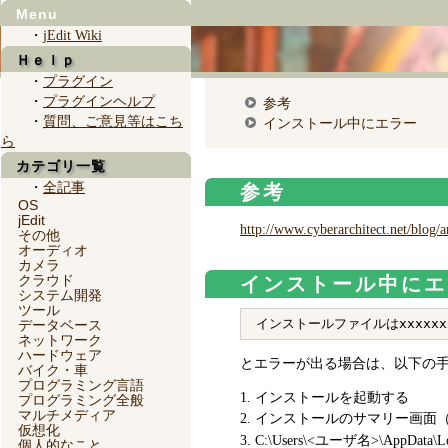
Menu
・
jEdit Wiki
Ｈｅｌｐ
・
プラグイン
・
プラグインヘルプ
参考
・
質問、ご意見等はこち
インストール中にエラー
ら
カテゴリ一覧
・
全記事
参考
OS
jEdit
http://www.cyberarchitect.net/blog/a
その他
オーディオ
カメラ
クラウド
インストール中にエ
システム開発
ツール
データベース
ネットワーク
ハードウェア
とエラーが出る場合は、以下の
バイク・車
プログラミング言語
インストールを起動する
プログラミング全般
マルチメディア
インストールのサマリー画面
仮想化
C:\Users\<ユーザ名>\AppData
個人的なこと