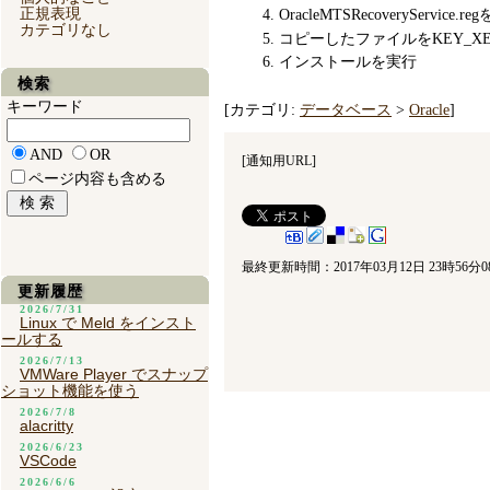
正規表現
OracleMTSRecoveryServ
カテゴリなし
コピーしたファイルをKEY_XE
インストールを実行
検索
キーワード
[カテゴリ:
データベース
>
Oracle
]
AND
OR
[
通知用URL
]
ページ内容も含める
最終更新時間：2017年03月12日 23時56分0
更新履歴
2026/7/31
Linux で Meld をインスト
ールする
2026/7/13
VMWare Player でスナップ
ショット機能を使う
2026/7/8
alacritty
2026/6/23
VSCode
2026/6/6