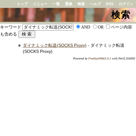
トップ
メニュー
一覧
置換
検索
ヘルプ
RSS
ログイン
検索
キーワード
AND
OR
ページ内容
も含める
ダイナミック転送(SOCKS Proxy)
- ダイナミック転送
(SOCKS Proxy)
Powered by
FreeStyleWiki3.6.5
with Perl5.016003