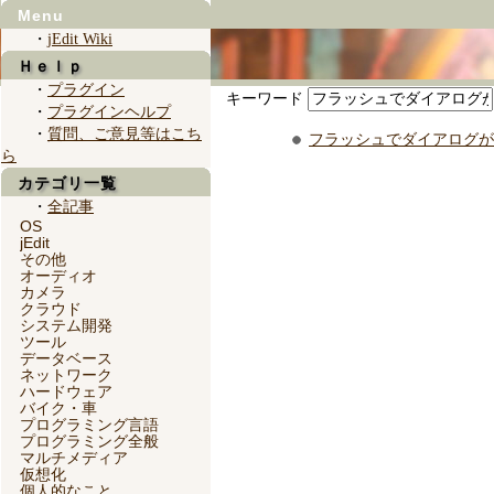
Menu
・
jEdit Wiki
Ｈｅｌｐ
・
プラグイン
キーワード
・
プラグインヘルプ
・
質問、ご意見等はこち
フラッシュでダイアログが
ら
カテゴリ一覧
・
全記事
OS
jEdit
その他
オーディオ
カメラ
クラウド
システム開発
ツール
データベース
ネットワーク
ハードウェア
バイク・車
プログラミング言語
プログラミング全般
マルチメディア
仮想化
個人的なこと