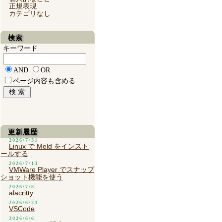
正規表現
カテゴリなし
検索
キーワード
AND
OR
ページ内容も含める
更新履歴
2026/7/31
Linux で Meld をインスト
ールする
2026/7/13
VMWare Player でスナップ
ショット機能を使う
2026/7/8
alacritty
2026/6/23
VSCode
2026/6/6