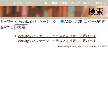
トップ
メニュー
一覧
置換
検索
ヘルプ
RSS
ログイン
検索
キーワード
AND
OR
ページ内容
も含める
Activityをパッケージ、クラス名を指定して呼び出す
-
Activityをパッケージ、クラス名を指定して呼び出す
Powered by
FreeStyleWiki3.6.5
with Perl5.016003