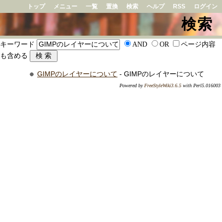
トップ
メニュー
一覧
置換
検索
ヘルプ
RSS
ログイン
検索
キーワード
AND
OR
ページ内容
も含める
GIMPのレイヤーについて
- GIMPのレイヤーについて
Powered by
FreeStyleWiki3.6.5
with Perl5.016003