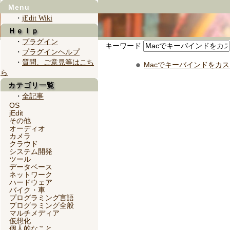
Menu
・
jEdit Wiki
Ｈｅｌｐ
・
プラグイン
キーワード
・
プラグインヘルプ
・
質問、ご意見等はこち
Macでキーバインドをカ
ら
カテゴリ一覧
・
全記事
OS
jEdit
その他
オーディオ
カメラ
クラウド
システム開発
ツール
データベース
ネットワーク
ハードウェア
バイク・車
プログラミング言語
プログラミング全般
マルチメディア
仮想化
個人的なこと