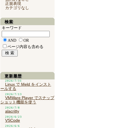
正規表現
カテゴリなし
検索
キーワード
AND
OR
ページ内容も含める
更新履歴
2026/7/31
Linux で Meld をインスト
ールする
2026/7/13
VMWare Player でスナップ
ショット機能を使う
2026/7/8
alacritty
2026/6/23
VSCode
2026/6/6