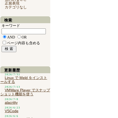
正規表現
カテゴリなし
検索
キーワード
AND
OR
ページ内容も含める
更新履歴
2026/7/31
Linux で Meld をインスト
ールする
2026/7/13
VMWare Player でスナップ
ショット機能を使う
2026/7/8
alacritty
2026/6/23
VSCode
2026/6/6