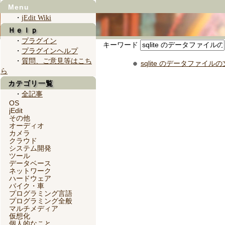
Menu
・
jEdit Wiki
Ｈｅｌｐ
・
プラグイン
キーワード
・
プラグインヘルプ
・
質問、ご意見等はこち
sqlite のデータファイ
ら
カテゴリ一覧
・
全記事
OS
jEdit
その他
オーディオ
カメラ
クラウド
システム開発
ツール
データベース
ネットワーク
ハードウェア
バイク・車
プログラミング言語
プログラミング全般
マルチメディア
仮想化
個人的なこと