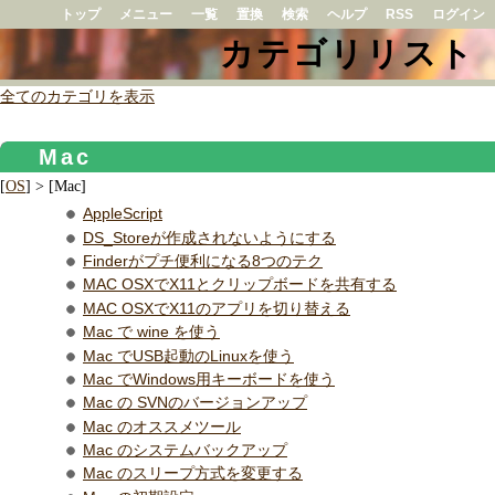
トップ
メニュー
一覧
置換
検索
ヘルプ
RSS
ログイン
カテゴリリスト
全てのカテゴリを表示
Mac
[
OS
] > [Mac]
AppleScript
DS_Storeが作成されないようにする
Finderがプチ便利になる8つのテク
MAC OSXでX11とクリップボードを共有する
MAC OSXでX11のアプリを切り替える
Mac で wine を使う
Mac でUSB起動のLinuxを使う
Mac でWindows用キーボードを使う
Mac の SVNのバージョンアップ
Mac のオススメツール
Mac のシステムバックアップ
Mac のスリープ方式を変更する