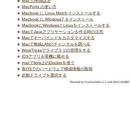
Mac の初期設定
MacPorts の使い方
Macbook に Linux Mintをインストールする
Macbook に Windows7 をインストール
MacbookにWindowsとLinuxをインストールする
MacでJavaアプリケーションを作る時の注意
Macでキーバインドをカスタマイズする
Macで無線LANのチャンネルを調べる
WineTricksでライブラリの管理をする
iOSアプリを実機に載せる
macでlima上のDockerを使う
各OSでのハードウェア構成情報の取得
起動ドライブを選択する
Powered by
FreeStyleWiki3.6.5
with Perl5.016003