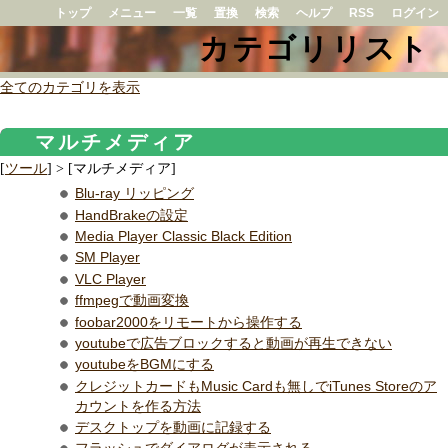
トップ
メニュー
一覧
置換
検索
ヘルプ
RSS
ログイン
カテゴリリスト
全てのカテゴリを表示
マルチメディア
[
ツール
] > [マルチメディア]
Blu-ray リッピング
HandBrakeの設定
Media Player Classic Black Edition
SM Player
VLC Player
ffmpegで動画変換
foobar2000をリモートから操作する
youtubeで広告ブロックすると動画が再生できない
youtubeをBGMにする
クレジットカードもMusic Cardも無しでiTunes Storeのア
カウントを作る方法
デスクトップを動画に記録する