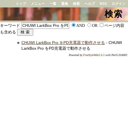
トップ
メニュー
一覧
置換
検索
ヘルプ
RSS
ログイン
検索
キーワード
AND
OR
ページ内容
も含める
CHUWI LarkBox Pro をPD充電器で動作させる
- CHUWI
LarkBox Pro をPD充電器で動作させる
Powered by
FreeStyleWiki3.6.5
with Perl5.016003