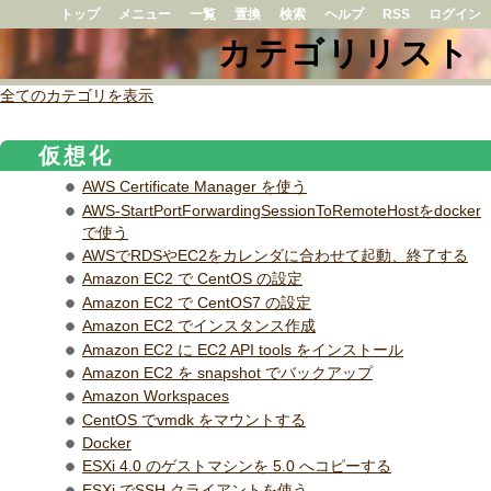
トップ
メニュー
一覧
置換
検索
ヘルプ
RSS
ログイン
カテゴリリスト
全てのカテゴリを表示
仮想化
AWS Certificate Manager を使う
AWS-StartPortForwardingSessionToRemoteHostをdocker
で使う
AWSでRDSやEC2をカレンダに合わせて起動、終了する
Amazon EC2 で CentOS の設定
Amazon EC2 で CentOS7 の設定
Amazon EC2 でインスタンス作成
Amazon EC2 に EC2 API tools をインストール
Amazon EC2 を snapshot でバックアップ
Amazon Workspaces
CentOS でvmdk をマウントする
Docker
ESXi 4.0 のゲストマシンを 5.0 へコピーする
ESXi でSSH クライアントを使う