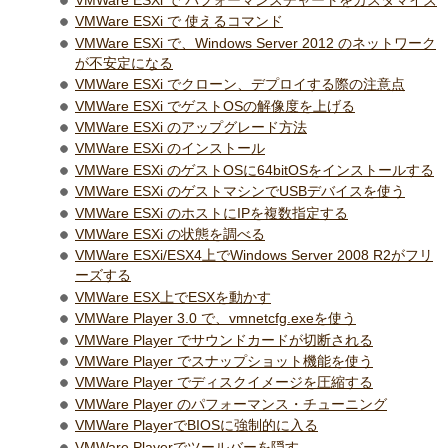
VMWare ESXi で パフォーマンスチャートをカスタマイズ
VMWare ESXi で 使えるコマンド
VMWare ESXi で、Windows Server 2012 のネットワーク
が不安定になる
VMWare ESXi でクローン、デプロイする際の注意点
VMWare ESXi でゲストOSの解像度を上げる
VMWare ESXi のアップグレード方法
VMWare ESXi のインストール
VMWare ESXi のゲストOSに64bitOSをインストールする
VMWare ESXi のゲストマシンでUSBデバイスを使う
VMWare ESXi のホストにIPを複数指定する
VMWare ESXi の状態を調べる
VMWare ESXi/ESX4上でWindows Server 2008 R2がフリ
ーズする
VMWare ESX上でESXを動かす
VMWare Player 3.0 で、vmnetcfg.exeを使う
VMWare Player でサウンドカードが切断される
VMWare Player でスナップショット機能を使う
VMWare Player でディスクイメージを圧縮する
VMWare Player のパフォーマンス・チューニング
VMWare PlayerでBIOSに強制的に入る
VMWare Playerでツールバーを隠す